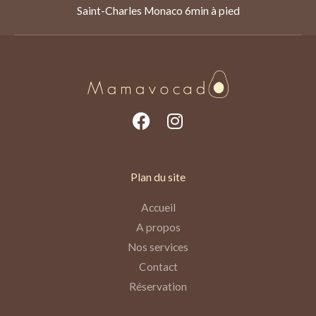
Saint-Charles Monaco 6min à pied
F
I
a
n
c
s
e
t
Plan du site
b
a
o
g
Accueil
o
r
A propos
k
a
Nos services
m
Contact
Réservation